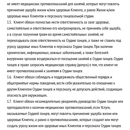
не имеет медицинских противопоказаний для занятий, которые могут повлечь
причинение ущерба жизни и/или здоровью Клиента, а равно Жизни и/или
здоровью иных Клиентов и персоналу танцевальной студии.
Клиент обязан полностью нести ответственность за свое здоровье,
самостоятельно и ответственно его контролировать, не причинять себе ущерба,
а в случае получения травм во время самостоятельных занятий, не
перекладывать свою ответственность на Студию танцев, а также не ставить под
угрозу здоровье иных Клиентов и персонала Студии танцев. При наличии
хронических, инфекционных, кожных заболеваний, а также болезней
внутренних органов воздержаться от посещения занятий в Студии танцев. Студия
танцев в праве запросить медицинскую справку (допуск) о том, что клиент не
имеет противопоказаний к занятиям в Студии танцев
Клиент обязан соблюдать и поддерживать общественный порядок и
общепринятые нормы поведения, вести себя уважительно по отношению к
другим Клиентам Студии танцев и персоналу, не допускать действий, создающих
опасность для окружающих.
Клиент обязан незамедлительно уведомлять руководство Студии танцев или
преподавателя о наличии медицинских противопоказаний, если Услуги,
оказываемые Студией танцев, могут повлечь причинение ущерба жизни или
здоровью Клиента, а равно о противопоказаниях, которые создают или могут
создать угрозу жизни или здоровью иных Клиентов и персонала Студии танцев