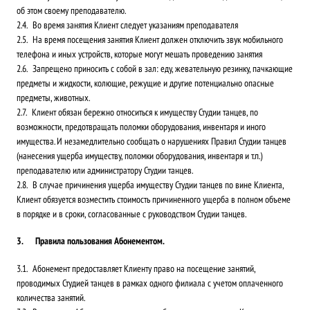
об этом своему преподавателю.
Во время занятия Клиент следует указаниям преподавателя
На время посещения занятия Клиент должен отключить звук мобильного
телефона и иных устройств, которые могут мешать проведению занятия
Запрещено приносить с собой в зал: еду, жевательную резинку, пачкающие
предметы и жидкости, колющие, режущие и другие потенциально опасные
предметы, животных.
Клиент обязан бережно относиться к имуществу Студии танцев, по
возможности, предотвращать поломки оборудования, инвентаря и иного
имущества. И незамедлительно сообщать о нарушениях Правил Студии танцев
(нанесения ущерба имуществу, поломки оборудования, инвентаря и т.п.)
преподавателю или администратору Студии танцев.
В случае причинения ущерба имуществу Студии танцев по вине Клиента,
Клиент обязуется возместить стоимость причиненного ущерба в полном объеме
в порядке и в сроки, согласованные с руководством Студии танцев.
Правила пользования Абонементом.
Абонемент предоставляет Клиенту право на посещение занятий,
проводимых Студией танцев в рамках одного филиала с учетом оплаченного
количества занятий.