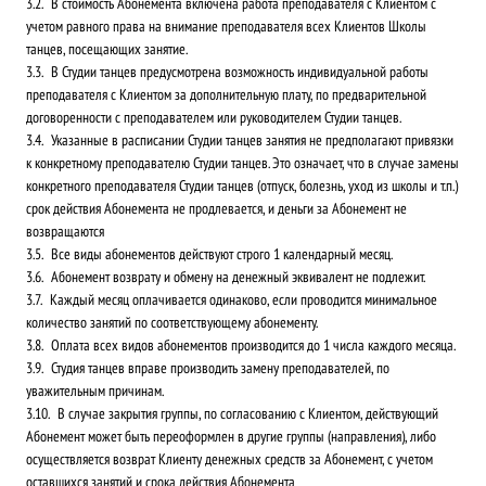
В стоимость Абонемента включена работа преподавателя с Клиентом с
учетом равного права на внимание преподавателя всех Клиентов Школы
танцев, посещающих занятие.
В Студии танцев предусмотрена возможность индивидуальной работы
преподавателя с Клиентом за дополнительную плату, по предварительной
договоренности с преподавателем или руководителем Студии танцев.
Указанные в расписании Студии танцев занятия не предполагают привязки
к конкретному преподавателю Студии танцев. Это означает, что в случае замены
конкретного преподавателя Студии танцев (отпуск, болезнь, уход из школы и т.п.)
срок действия Абонемента не продлевается, и деньги за Абонемент не
возвращаются
Все виды абонементов действуют строго 1 календарный месяц.
Абонемент возврату и обмену на денежный эквивалент не подлежит.
Каждый месяц оплачивается одинаково, если проводится минимальное
количество занятий по соответствующему абонементу.
Оплата всех видов абонементов производится до 1 числа каждого месяца.
Студия танцев вправе производить замену преподавателей, по
уважительным причинам.
В случае закрытия группы, по согласованию с Клиентом, действующий
Абонемент может быть переоформлен в другие группы (направления), либо
осуществляется возврат Клиенту денежных средств за Абонемент, с учетом
оставшихся занятий и срока действия Абонемента