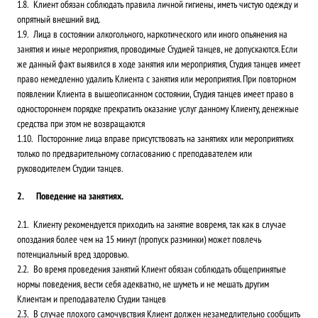
Клиент обязан соблюдать правила личной гигиены, иметь чистую одежду и
опрятный внешний вид.
Лица в состоянии алкогольного, наркотического или иного опьянения на
занятия и иные мероприятия, проводимые Студией танцев, не допускаются. Если
же данный факт выявился в ходе занятия или мероприятия, Студия танцев имеет
право немедленно удалить Клиента с занятия или мероприятия. При повторном
появлении Клиента в вышеописанном состоянии, Студия танцев имеет право в
одностороннем порядке прекратить оказание услуг данному Клиенту, денежные
средства при этом не возвращаются
Посторонние лица вправе присутствовать на занятиях или мероприятиях
только по предварительному согласованию с преподавателем или
руководителем Студии танцев.
Поведение на занятиях.
Клиенту рекомендуется приходить на занятие вовремя, так как в случае
опоздания более чем на 15 минут (пропуск разминки) может повлечь
потенциальный вред здоровью.
Во время проведения занятий Клиент обязан соблюдать общепринятые
нормы поведения, вести себя адекватно, не шуметь и не мешать другим
Клиентам и преподавателю Студии танцев
В случае плохого самочувствия Клиент должен незамедлительно сообщить